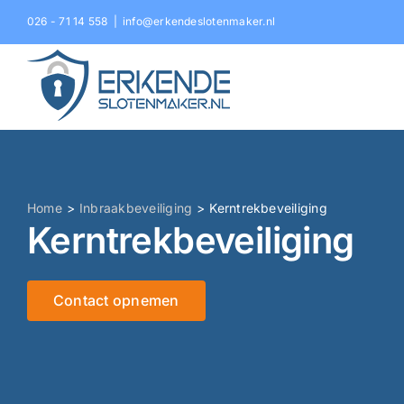
Ga
026 - 71 14 558
|
info@erkendeslotenmaker.nl
naar
inhoud
Home
Inbraakbeveiliging
Kerntrekbeveiliging
Kerntrekbeveiliging
Contact opnemen