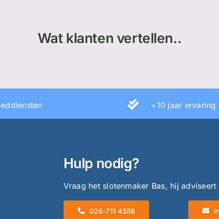
Wat klanten vertellen..
eddiensten
+10 jaar ervaring
Hulp nodig?
Vraag het slotenmaker Bas, hij adviseert
026-711 4558
i