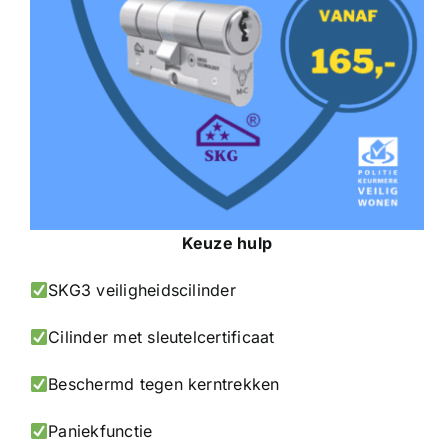
Keuze hulp
SKG3 veiligheidscilinder
Cilinder met sleutelcertificaat
Beschermd tegen kerntrekken
Paniekfunctie